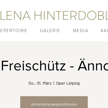
LENA HINTERDOB
EPERTOIRE
GALERIE
MEDIA
KA
 Freischütz - Änn
So., 01. März
  |  
Oper Leipzig
Anmeldung abgeschlossen