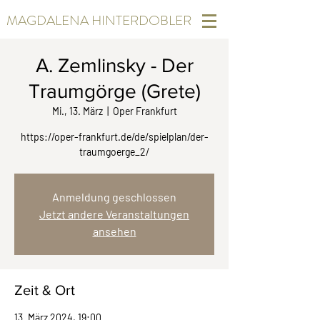
MAGDALENA HINTERDOBLER
A. Zemlinsky - Der
Traumgörge (Grete)
Mi., 13. März
  |  
Oper Frankfurt
https://oper-frankfurt.de/de/spielplan/der-
traumgoerge_2/
Anmeldung geschlossen
Jetzt andere Veranstaltungen
ansehen
Zeit & Ort
13. März 2024, 19:00