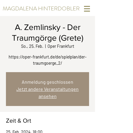
MAGDALENA HINTERDOBLER
A. Zemlinsky - Der
Traumgörge (Grete)
So., 25. Feb.
  |  
Oper Frankfurt
https://oper-frankfurt.de/de/spielplan/der-
traumgoerge_2/
Anmeldung geschlossen
Jetzt andere Veranstaltungen
ansehen
Zeit & Ort
25. Feb. 2024, 18:00